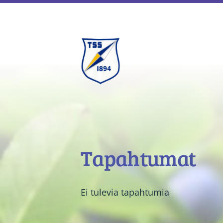
Siirry
sivun
sisältöön
Tukholman Suomalai
Tapahtumat
Ei tulevia tapahtumia