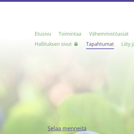
Etusivu
Toimintaa
Vähemmistöasiat
nen Seura
Hallituksen sivut
Tapahtumat
Liity 
Selaa menneitä