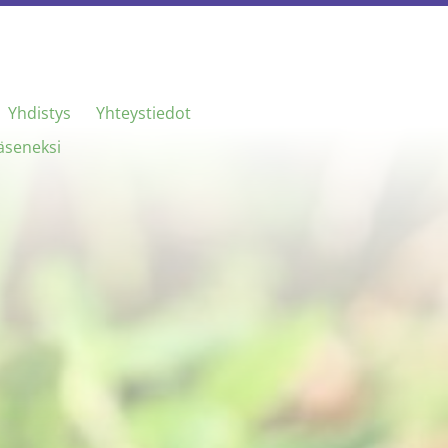
Yhdistys
Yhteystiedot
jäseneksi