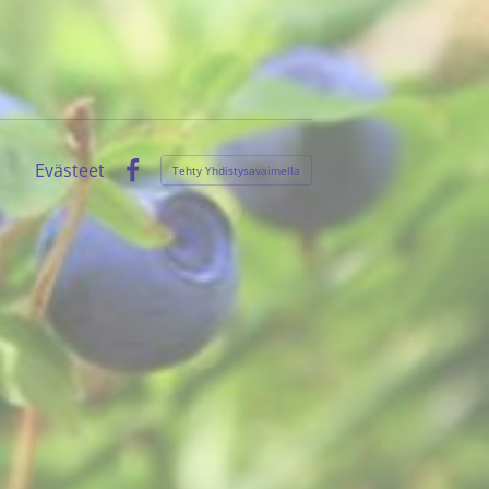
Evästeet
Tehty Yhdistysavaimella
Facebook