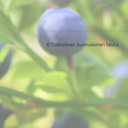
©
Tukholman Suomalainen Seura