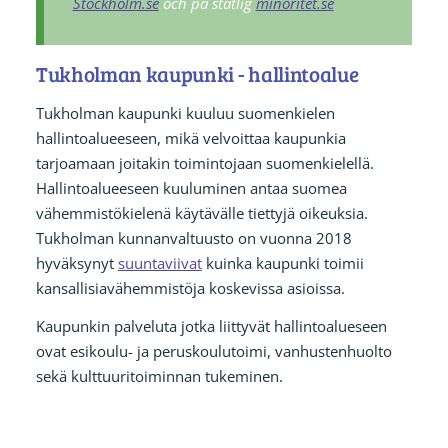
Stockholm.se
och på statlig
minoritet.se
Tukholman kaupunki - hallintoalue
Tukholman kaupunki kuuluu suomenkielen
hallintoalueeseen, mikä velvoittaa kaupunkia
tarjoamaan joitakin toimintojaan suomenkielellä.
Hallintoalueeseen kuuluminen antaa suomea
vähemmistökielenä käytävälle tiettyjä oikeuksia.
Tukholman kunnanvaltuusto on vuonna 2018
hyväksynyt
suuntaviivat
kuinka kaupunki toimii
kansallisiavähemmistöja koskevissa asioissa.
Kaupunkin palveluta jotka liittyvät hallintoalueseen
ovat esikoulu- ja peruskoulutoimi, vanhustenhuolto
sekä kulttuuritoiminnan tukeminen.