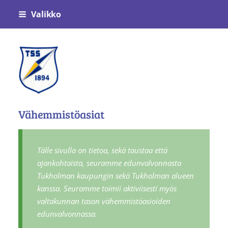
Siirry
Valikko
sivun
sisältöön
Tukholman Suomalainen Seura
Vähemmistöasiat
Tälle sivulla on tietoa, sekä taustaa että
ajankohtaista, seuramme edunvalvonnasta
Tukholman kaupungin sekä Tukholman alueen
kanssa. Seuramme toimii aktiviisesti myös
valtakunnan tason vähemmistöasioiden
edunvalvonnassa.