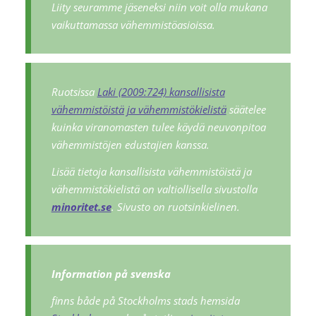
Liity seuramme jäseneksi niin voit olla mukana
vaikuttamassa vähemmistöasioissa.
Ruotsissa
Laki (2009:724) kansallisista
vähemmistöistä ja vähemmistökielistä
säätelee
kuinka viranomasten tulee käydä neuvonpitoa
vähemmistöjen edustajien kanssa.
Lisää tietoja kansallisista vähemmistöistä ja
vähemmistökielistä on valtiollisella sivustolla
minoritet.se
. Sivusto on ruotsinkielinen.
Information på svenska
finns både på Stockholms stads hemsida