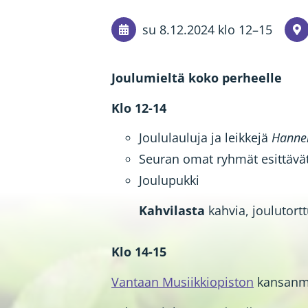
su 8.12.2024
klo 12
–
15
Joulumieltä koko perheelle
Klo 12-14
Joululauluja ja leikkejä
Hannel
Seuran omat ryhmät esittävä
Joulupukki
Kahvilasta
kahvia, joulutort
Klo 14-15
Vantaan Musiikkiopiston
kansanm