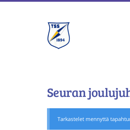
Siirry
sivun
sisältöön
Tukholman Suomalai
Seuran jouluju
Tarkastelet mennyttä tapaht