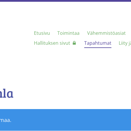
Etusivu
Toimintaa
Vähemmistöasiat
nen Seura
Hallituksen sivut
Tapahtumat
Liity 
hla
umaa.