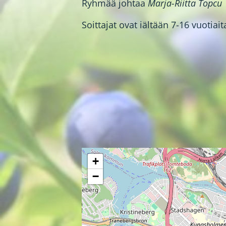
Ryhmää johtaa
Marja-Riitta Topcu
Soittajat ovat iältään 7-16 vuotiait
+
−