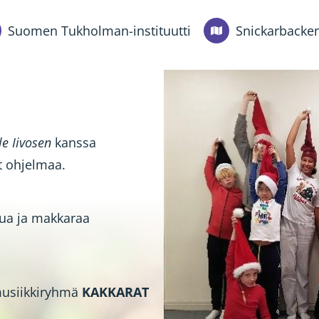
Suomen Tukholman-instituutti
Snickarbacken
e Iivosen
kanssa
t ohjelmaa.
tua ja makkaraa
usiikkiryhmä
KAKKARAT