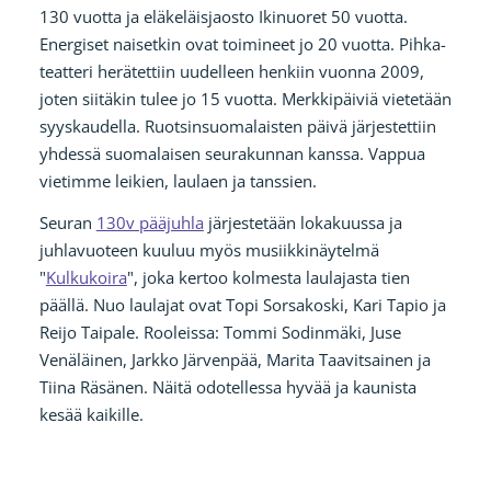
130 vuotta ja eläkeläisjaosto Ikinuoret 50 vuotta.
Energiset naisetkin ovat toimineet jo 20 vuotta. Pihka-
teatteri herätettiin uudelleen henkiin vuonna 2009,
joten siitäkin tulee jo 15 vuotta. Merkkipäiviä vietetään
syyskaudella. Ruotsinsuomalaisten päivä järjestettiin
yhdessä suomalaisen seurakunnan kanssa. Vappua
vietimme leikien, laulaen ja tanssien.
Seuran
130v pääjuhla
järjestetään lokakuussa ja
juhlavuoteen kuuluu myös musiikkinäytelmä
"
Kulkukoira
", joka kertoo kolmesta laulajasta tien
päällä. Nuo laulajat ovat Topi Sorsakoski, Kari Tapio ja
Reijo Taipale. Rooleissa: Tommi Sodinmäki, Juse
Venäläinen, Jarkko Järvenpää, Marita Taavitsainen ja
Tiina Räsänen. Näitä odotellessa hyvää ja kaunista
kesää kaikille.