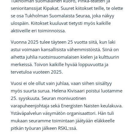
Tukholman suomalainen kuoro, Pihka-teatteri ja
senioritanssijat Kipakat. Suuret kiitokset teille, te olette
se osa Tukholman Suomalaista Seuraa, joka näkyy
ulospäin. Kiitokset kuuluvat tietysti myös kaikille
aktiiveille eri toiminnoissa.
Vuonna 2025 tulee täyteen 25 vuotta siitä, kun laki
astui voimaan kansallisista vähemmistöistä. Siinä on
aihetta juhlia ruotsinsuomalaisen kielen ja kulttuurin
merkeissä. Toivon kaikille hyvää loppuvuotta ja
tervetuloa vuoteen 2025.
Vuosi ei ole ollut vain juhlaa, vaan siihen siisältyy
myös suurta surua. Helena Kivisaari poistui luotamme
25. syyskuuta. Seuran monivuotinen
varapuheenjohtaja sekä Energisten Naisten keulakuva.
Ystäväpalvelun väsymätön organisaattori. Hän tuli
mukaan seuramme toimintaan jäätyään eläkkeelle
pitkän työuran jälkeen RSKL:ssä.