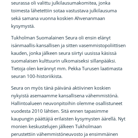
seurassa oli valittu julkilausumakomitea, jonka
toimesta lähetettiin sotaa vastustava julkilausuma
sekä samana vuonna koskien Ahvenanmaan
kysymystä.
Tukholman Suomalainen Seura oli ensin elänyt
isänmaallis-kansallisen ja sitten vasemmistopoliittisen
kauden, jonka jälkeen seura siirtyi uusissa käsissä
suomalaisen kulttuurin ulkomaiseksi sillanpääksi.
Tietoja olen kerännyt mm. Pekka Turusen laatimasta
seuran 100-historiikista.
Seura on myös tänä päivänä aktiivinen koskien
nykyistä asemaamme kansallisena vähemmistönä.
Hallintoalueen neuvonpitoihin olemme osallistuneet
vuodesta 2010 lähtien. Sitä ennen tapasimme
kaupungin päättäjiä erilaisten kysymysten äärellä. Nyt
monien keskustelujen jälkeen Tukholmaan
perustettiin vähemmistöneuvosto ja ensimmäinen