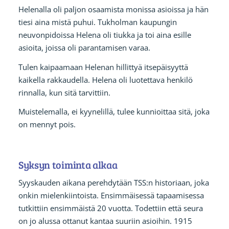
Helenalla oli paljon osaamista monissa asioissa ja hän
tiesi aina mistä puhui. Tukholman kaupungin
neuvonpidoissa Helena oli tiukka ja toi aina esille
asioita, joissa oli parantamisen varaa.
Tulen kaipaamaan Helenan hillittyä itsepäisyyttä
kaikella rakkaudella. Helena oli luotettava henkilö
rinnalla, kun sitä tarvittiin.
Muistelemalla, ei kyynelillä, tulee kunnioittaa sitä, joka
on mennyt pois.
Syksyn toiminta alkaa
Syyskauden aikana perehdytään TSS:n historiaan, joka
onkin mielenkiintoista. Ensimmäisessä tapaamisessa
tutkittiin ensimmäistä 20 vuotta. Todettiin että seura
on jo alussa ottanut kantaa suuriin asioihin. 1915