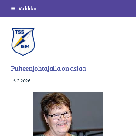
Siirry
Valikko
sivun
sisältöön
Tukholman Suomalainen Seura
Puheenjohtajalla on asiaa
16.2.2026