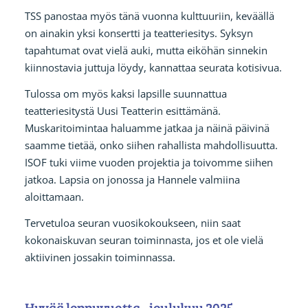
TSS panostaa myös tänä vuonna kulttuuriin, keväällä
on ainakin yksi konsertti ja teatteriesitys. Syksyn
tapahtumat ovat vielä auki, mutta eiköhän sinnekin
kiinnostavia juttuja löydy, kannattaa seurata kotisivua.
Tulossa om myös kaksi lapsille suunnattua
teatteriesitystä Uusi Teatterin esittämänä.
Muskaritoimintaa haluamme jatkaa ja näinä päivinä
saamme tietää, onko siihen rahallista mahdollisuutta.
ISOF tuki viime vuoden projektia ja toivomme siihen
jatkoa. Lapsia on jonossa ja Hannele valmiina
aloittamaan.
Tervetuloa seuran vuosikokoukseen, niin saat
kokonaiskuvan seuran toiminnasta, jos et ole vielä
aktiivinen jossakin toiminnassa.
Hyvää loppuvuotta - joulukuu 2025