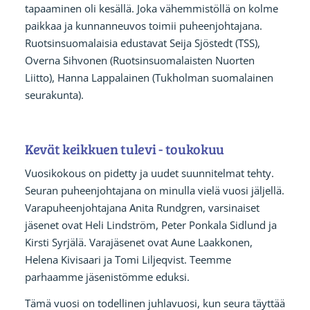
tapaaminen oli kesällä. Joka vähemmistöllä on kolme
paikkaa ja kunnanneuvos toimii puheenjohtajana.
Ruotsinsuomalaisia edustavat Seija Sjöstedt (TSS),
Overna Sihvonen (Ruotsinsuomalaisten Nuorten
Liitto), Hanna Lappalainen (Tukholman suomalainen
seurakunta).
Kevät keikkuen tulevi - toukokuu
Vuosikokous on pidetty ja uudet suunnitelmat tehty.
Seuran puheenjohtajana on minulla vielä vuosi jäljellä.
Varapuheenjohtajana Anita Rundgren, varsinaiset
jäsenet ovat Heli Lindström, Peter Ponkala Sidlund ja
Kirsti Syrjälä. Varajäsenet ovat Aune Laakkonen,
Helena Kivisaari ja Tomi Liljeqvist. Teemme
parhaamme jäsenistömme eduksi.
Tämä vuosi on todellinen juhlavuosi, kun seura täyttää