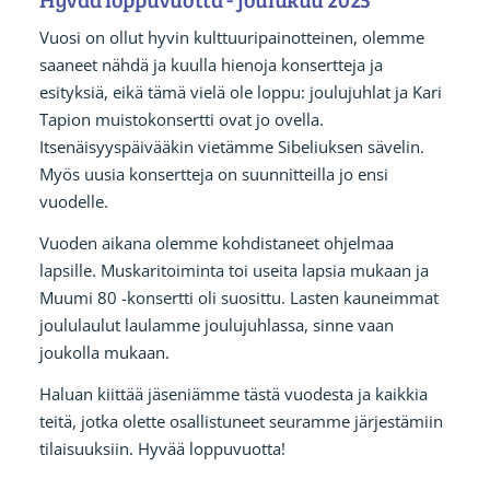
Vuosi on ollut hyvin kulttuuripainotteinen, olemme
saaneet nähdä ja kuulla hienoja konsertteja ja
esityksiä, eikä tämä vielä ole loppu: joulujuhlat ja Kari
Tapion muistokonsertti ovat jo ovella.
Itsenäisyyspäivääkin vietämme Sibeliuksen sävelin.
Myös uusia konsertteja on suunnitteilla jo ensi
vuodelle.
Vuoden aikana olemme kohdistaneet ohjelmaa
lapsille. Muskaritoiminta toi useita lapsia mukaan ja
Muumi 80 -konsertti oli suosittu. Lasten kauneimmat
joululaulut laulamme joulujuhlassa, sinne vaan
joukolla mukaan.
Haluan kiittää jäseniämme tästä vuodesta ja kaikkia
teitä, jotka olette osallistuneet seuramme järjestämiin
tilaisuuksiin. Hyvää loppuvuotta!