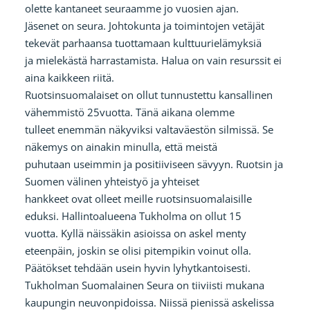
olette kantaneet seuraamme jo vuosien ajan.
Jäsenet on seura. Johtokunta ja toimintojen vetäjät
tekevät parhaansa tuottamaan kulttuurielämyksiä
ja mielekästä harrastamista. Halua on vain resurssit ei
aina kaikkeen riitä.
Ruotsinsuomalaiset on ollut tunnustettu kansallinen
vähemmistö 25vuotta. Tänä aikana olemme
tulleet enemmän näkyviksi valtaväestön silmissä. Se
näkemys on ainakin minulla, että meistä
puhutaan useimmin ja positiiviseen sävyyn. Ruotsin ja
Suomen välinen yhteistyö ja yhteiset
hankkeet ovat olleet meille ruotsinsuomalaisille
eduksi. Hallintoalueena Tukholma on ollut 15
vuotta. Kyllä näissäkin asioissa on askel menty
eteenpäin, joskin se olisi pitempikin voinut olla.
Päätökset tehdään usein hyvin lyhytkantoisesti.
Tukholman Suomalainen Seura on tiiviisti mukana
kaupungin neuvonpidoissa. Niissä pienissä askelissa