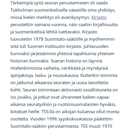
Tärkeimpiä syitä seuran perustamiseen oli saada
Tukholman suomenkieliselle väestölle oma yhdistys,
missä kielen merkitys oli avainkysymys.
Kirjasto
perustettiin samana vuonna, näin saatiin kirjallisuutta
ja suomenkielisiä lehtiä luettavaksi. Kirjasto
luovutetiin 1978 Suomitalo-säätiölle ja myöhemmin
siitä tuli Suomen instituutin kirjasto. Juhlavuoden
kunniaksi järjestämme yhteisiä tapahtumia yhteisen
historian kunniaksi. Sueran historia on täynnä
mielenkiintoisia vaiheita, värikkäitä ja myrskyisiä
ajanjaksoja, lasku- ja nousukausia. Kuitenkin toiminta
on jatkunut aikaansa seuraten ja uusia tavoitteita
kohti. Seuran toimintaan aktiivisesti ossallistuneita on
iso joukko, ja jotkut ovat uhranneet kaiken vapaa-
aikansa seuratyöhön ja ruotsinsuomalaisten hyväksi,
kiitokset heille. TSS:llä on aikojan kuluessa ollut monta
osoitetta. Vuoden 1996 syyskokouksessa päätettiin
Suomitalo-säätiön perustamisesta. TSS muuti 1970