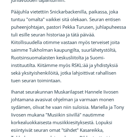
Pääjuhla vietettiin Snickarbackenilla, paikassa, joka
tuntuu "omalta" vaikkei sitä olekaan. Seuran entisen
puheenjohtajan, pastori Pekka Turusen, juhlapuheessa
tuli esille seuran historiaa ja tätä päivää.
Kiitollisuudella otimme vastaan myös terveiset joita
saimme Tukholman kaupungilta, suurlähetystöltä,
Ruotsinsuomalaisten keskusliitolta ja Suomi-
instituutilta. Kiitämme myös RSKL:ää ja yhdistyksiä
sekä yksityishenkilöitä, jotka lahjoittivat rahallisen
tuen seuran toimintaan.
Ihanat seurakunnan Muskarilapset Hannele Iivosen
johtamana avasivat ohjelman ja varmaan monen
sydämen, olivat he vaan niin suloisia. Mariella ja Tony
Iivosen mukana "Musiikin siivillä" nautimme
korkealuokkaisesta musiikkiesityksestä. Lopuksi
esiintyivät seuran omat "tähdet" Kasareikka,