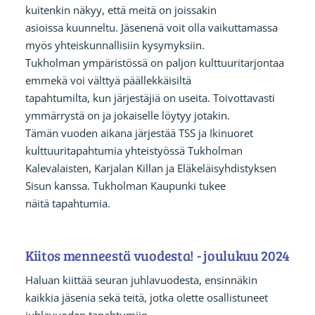
kuitenkin näkyy, että meitä on joissakin
asioissa kuunneltu. Jäsenenä voit olla vaikuttamassa
myös yhteiskunnallisiin kysymyksiin.
Tukholman ympäristössä on paljon kulttuuritarjontaa
emmekä voi välttyä päällekkäisiltä
tapahtumilta, kun järjestäjiä on useita. Toivottavasti
ymmärrystä on ja jokaiselle löytyy jotakin.
Tämän vuoden aikana järjestää TSS ja Ikinuoret
kulttuuritapahtumia yhteistyössä Tukholman
Kalevalaisten, Karjalan Killan ja Eläkeläisyhdistyksen
Sisun kanssa. Tukholman Kaupunki tukee
näitä tapahtumia.
Kiitos menneestä vuodesta! - joulukuu 2024
Haluan kiittää seuran juhlavuodesta, ensinnäkin
kaikkia jäsenia sekä teitä, jotka olette osallistuneet
juhlavuoden tapahtumiin.