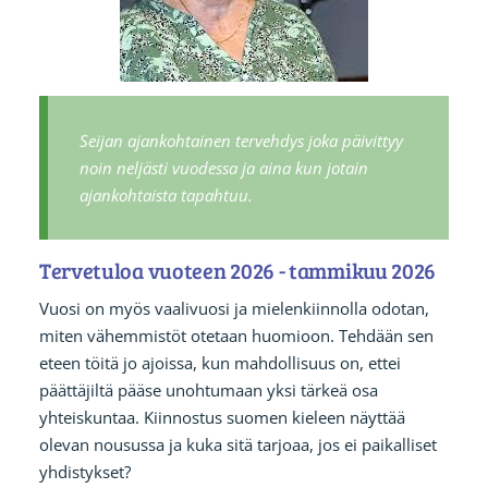
Seijan ajankohtainen tervehdys joka päivittyy
noin neljästi vuodessa ja aina kun jotain
ajankohtaista tapahtuu.
Tervetuloa vuoteen 2026 - tammikuu 2026
Vuosi on myös vaalivuosi ja mielenkiinnolla odotan,
miten vähemmistöt otetaan huomioon. Tehdään sen
eteen töitä jo ajoissa, kun mahdollisuus on, ettei
päättäjiltä pääse unohtumaan yksi tärkeä osa
yhteiskuntaa. Kiinnostus suomen kieleen näyttää
olevan nousussa ja kuka sitä tarjoaa, jos ei paikalliset
yhdistykset?